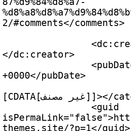
87%d9%84%d8%a7-
%d8%a8%d8%a7%d9%84%d8%b
2/#comments</comments>

		<dc:creator><![CDATA[jude]]>
</dc:creator>

		<pubDate>Sun, 05 May 2024 14:16:52 
+0000</pubDate>

				<catego
[CDATA[غير مصنف]]></category>

		<guid 
isPermaLink="false">htt
themes.site/?p=1</guid>
