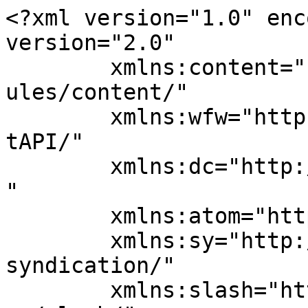
<?xml version="1.0" enc
version="2.0"

	xmlns:content="http://purl.org/rss/1.0/mod
ules/content/"

	xmlns:wfw="http://wellformedweb.org/Commen
tAPI/"

	xmlns:dc="http://purl.org/dc/elements/1.1/
"

	xmlns:atom="http://www.w3.org/2005/Atom"

	xmlns:sy="http://purl.org/rss/1.0/modules/
syndication/"

	xmlns:slash="http://purl.org/rss/1.0/modul