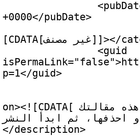
		<pubDate>Tue, 17 Sep 2024 02:12:04 
+0000</pubDate>

				<catego
[CDATA[غير مصنف]]></category>

		<guid 
isPermaLink="false">htt
p=1</guid>

					<de
on><![CDATA[مرحباً بك في ووردبريس. هذه مقالتك 
ا أو احذفها، ثم ابدأ النشر
</description>
