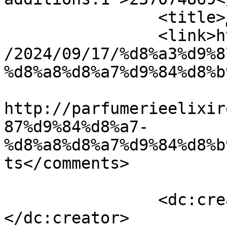
		<title>أهلاً بالعالم !</title>

		<link>http://parfumerieelixire.com
/2024/09/17/%d8%a3%d9%8
%d8%a8%d8%a7%d9%84%d8%b
					<co
http://parfumerieelixir
87%d9%84%d8%a7-
%d8%a8%d8%a7%d9%84%d8%b
ts</comments>

		<dc:creator><![CDATA[jude]]>
</dc:creator>
