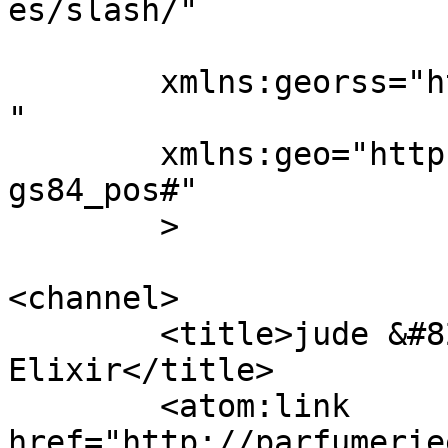
es/slash/"

	xmlns:georss="http://www.georss.org/georss
"

	xmlns:geo="http://www.w3.org/2003/01/geo/w
gs84_pos#"

	>

<channel>

	<title>jude &#8211; Parfumerie 
Elixir</title>

	<atom:link 
href="http://parfumerie