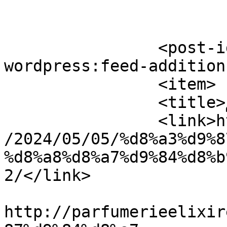
		<post-id xmlns="com-
wordpress:feed-additions:1">
		<item>

		<title>أهلاً بالعالم !</title>

		<link>http://parfumerieelixire.com
/2024/05/05/%d8%a3%d9%8
%d8%a8%d8%a7%d9%84%d8%b
2/</link>

					<co
http://parfumerieelixir