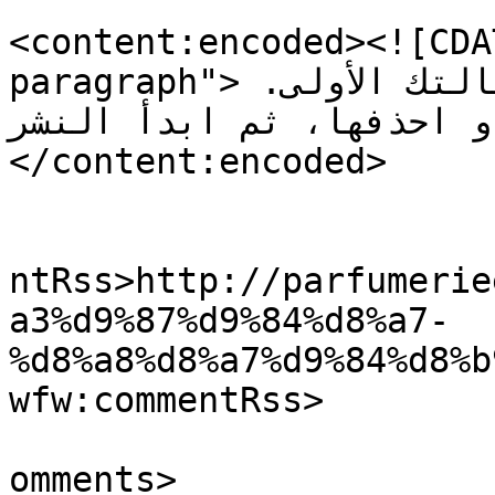
<content:encoded><![CDA
paragraph">مرحباً بك في ووردبريس. هذه مقالتك الأولى. 
ررّها أو احذفها، ثم ابدأ النشر
</content:encoded>

					<wf
ntRss>http://parfumerie
a3%d9%87%d9%84%d8%a7-
%d8%a8%d8%a7%d9%84%d8%b
wfw:commentRss>

			<slash:comments>1</slash
omments>
