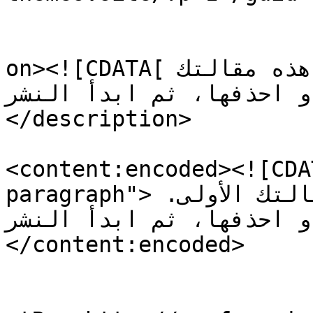
					<de
on><![CDATA[مرحباً بك في ووردبريس. هذه مقالتك 
ا أو احذفها، ثم ابدأ النشر
</description>

<content:encoded><![CDA
paragraph">مرحباً بك في ووردبريس. هذه مقالتك الأولى. 
ررّها أو احذفها، ثم ابدأ النشر
</content:encoded>

					<wf