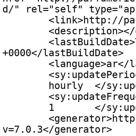
d/" rel="self" type="ap
	<link>http://parfumerieelixire.com</link>

	<description></description>

	<lastBuildDate>Tue, 17 Sep 2024 02:12:04 
+0000</lastBuildDate>

	<language>ar</language>

	<sy:updatePeriod>

	hourly	</sy:updatePeriod>

	<sy:updateFrequency>

	1	</sy:updateFrequency>

	<generator>https://wordpress.org/?
v=7.0.3</generator>
