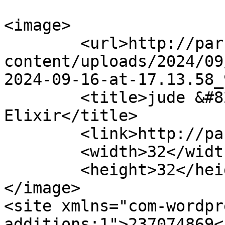
<image>

	<url>http://parfumerieelixire.com/wp-
content/uploads/2024/09
2024-09-16-at-17.13.58_
	<title>jude &#8211; Parfumerie 
Elixir</title>

	<link>http://parfumerieelixire.com</link>

	<width>32</width>

	<height>32</height>

</image> 

<site xmlns="com-wordpr
additions:1">237074869</site>