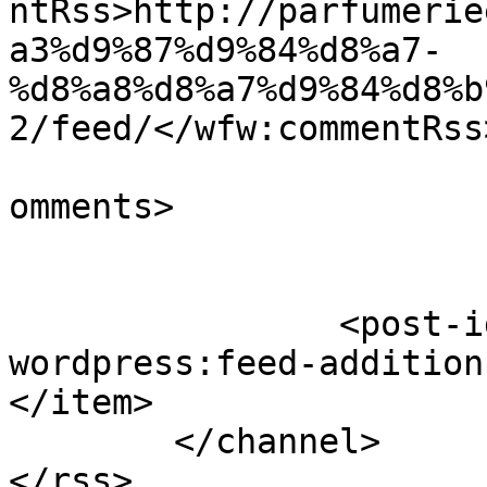
ntRss>http://parfumerie
a3%d9%87%d9%84%d8%a7-
%d8%a8%d8%a7%d9%84%d8%b
2/feed/</wfw:commentRss>
			<slash:comments>1</slash
omments>

		<post-id xmlns="com-
wordpress:feed-addition
</item>

	</channel>
