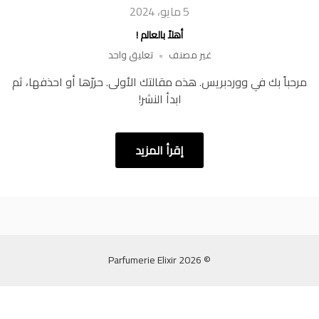
5 مايو، 2024
أهلاً بالعالم !
على
غير مصنف
تعليق واحد
أهلاً
مرحباً بك في ووردبريس. هذه مقالتك الأولى. حررّها أو احذفها، ثم
بالعالم
ابدأ النشر!
!
إقرأ المزيد
© 2026 Parfumerie Elixir