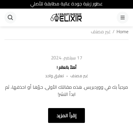
عطور زيتية جودة عالية مطابقة للأصلي
القائمة
Home
/
غير مصنف
17 سبتمبر، 2024
أهلاً بالعالم !
على
غير مصنف
تعليق واحد
أهلاً
مرحباً بك في ووردبريس. هذه مقالتك الأولى. حررّها أو احذفها، ثم
بالعالم
ابدأ النشر!
!
إقرأ المزيد