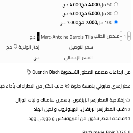
50 مل
4.000
د.ج
4.000
د.ج
80 مل
6.000
د.ج
6.000
د.ج
100 مل
7.000
د.ج
7.000
د.ج
+
1
-
ملخص الطلب
Marc-Antoine Barrois Tilia
1
د.ج
سعر التوصيل
إختر الولاية 👇
د.ج
السعر الإجمالي
د.ج
من ابداعات مصمم العطور الأسطورة Quentin Bisch 👌
عطر زهري صابوني بلمسة حلوة 😌 جالب للكثير من الاطراءات بأداء خيا
👈إفتتاحية العطر زهر الزيزفون, ياسمين سامباك و نبات الوزال
👈قلب العطر زهر البرتقال, الهيلوتروب و نجيل الهند
👈قاعدة العطر تتكون من أمبروفيكس و جورجي وود.
© 2026 Parfumerie Elixir