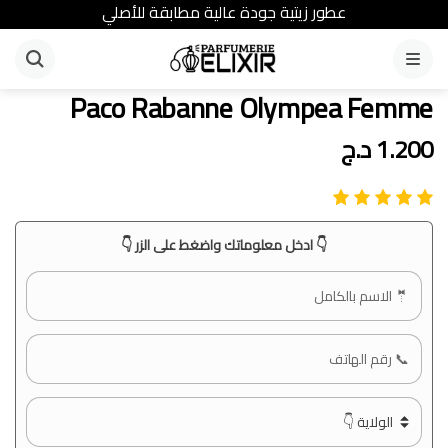
عطور زيتية جودة عالية مطابقة للأصلي
القائمة
Paco Rabanne Olympea Femme
1.200
د.ج
👇 ادخل معلوماتك واضغط على الزر 👇