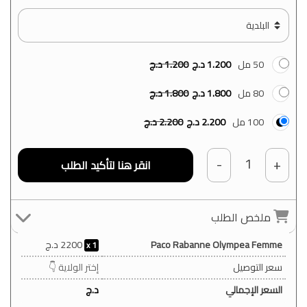
50 مل
1.200
د.ج
1.200
د.ج
80 مل
1.800
د.ج
1.800
د.ج
100 مل
2.200
د.ج
2.200
د.ج
1
-
+
ملخص الطلب
Paco Rabanne Olympea Femme
2200
د.ج
1
سعر التوصيل
إختر الولاية 👇
السعر الإجمالي
د.ج