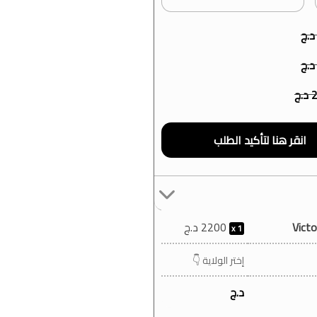
د.ج
د.ج
2
د.ج
Vict
2200
د.ج
1
إختر الولاية 👇
د.ج