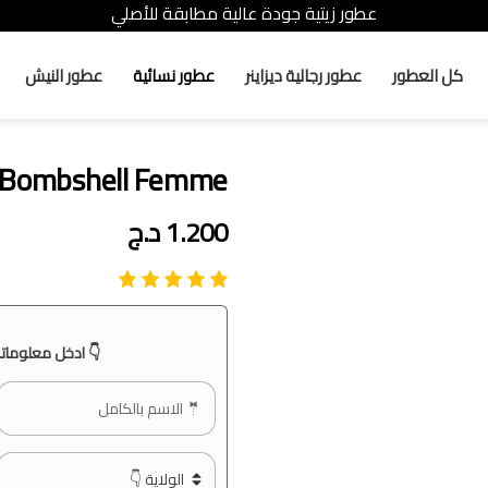
عطور زيتية جودة عالية مطابقة للأصلي
كل العطور
عطور رجالية ديزاينر
عطور نسائية
عطور النيش
t Bombshell Femme
1.200
د.ج
👇 ادخل معلوماتك