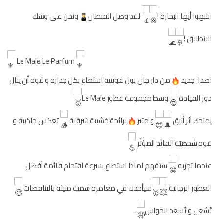
انتبهوا أيها البحارة !
لقد وصل القبطان
ونحن على وشك
الانطلاق !
Le Male Le Parfum
اصدار جديد
من دار جان بول غوتييه استطاع بكل جدارة و قوة أن ينال
دور القيادة
وسط مجموعة عطور Le Male
يمنحك أثر أنيق
و مثير
برائحة خشبية شرقية
تعكس جاذبية و
قوة شخصيّة القائد المؤثّر
عندما تجرّبه
ستفهم لماذا استطاع بسرعة اقتحام قائمة أفضل
العطور الرجالية
سيأخذك في مغامرة شمية مليئة بالتناقضات
تُشعل و تُسعد الحواس
.