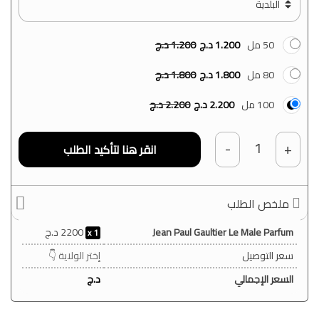
50 مل
1.200
د.ج
1.200
د.ج
80 مل
1.800
د.ج
1.800
د.ج
100 مل
2.200
د.ج
2.200
د.ج
1
-
+
ملخص الطلب
Jean Paul Gaultier Le Male Parfum
2200
د.ج
1
سعر التوصيل
إختر الولاية 👇
السعر الإجمالي
د.ج