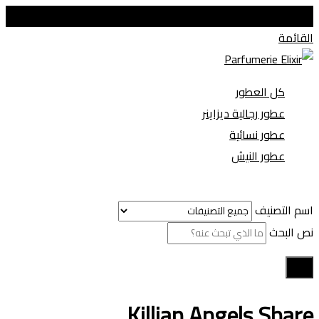
عطور زيتية جودة عالية مطابقة للأصلي
القائمة
كل العطور
عطور رجالية ديزاينر
عطور نسائية
عطور النيش
اسم التصنيف
نص البحث
بحث
Killian Angels Share