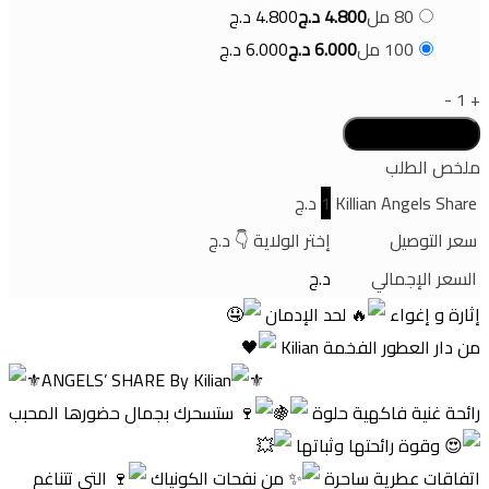
80 مل
4.800
د.ج
4.800
د.ج
100 مل
6.000
د.ج
6.000
د.ج
-
1
+
ملخص الطلب
Killian Angels Share
1
د.ج
سعر التوصيل
إختر الولاية 👇
د.ج
السعر الإجمالي
د.ج
إثارة و إغواء
لحد الإدمان
من دار العطور الفخمة Kilian
ANGELS’ SHARE By Kilian
رائحة غنية فاكهية حلوة
ستسحرك بجمال حضورها المحبب
وقوة رائحتها وثباتها
اتفاقات عطرية ساحرة
من نفحات الكونياك
التي تتناغم